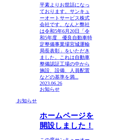
平素よりお世話になっ
ております。サンキュ
ーオートサービス株式
会社です。なんと弊社
は令和5年6月20日「令
和5年度 優良自動車特
定整備事業場宮城運輸
局長表彰」をいただき
ました。これは自動車
整備認証工場の中から
施設、設備、人員配置
などの基準を満...
2023.06.26
お知らせ
お知らせ
ホームページを
開設しました！
この度サンキューオー