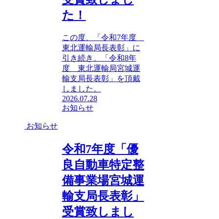
た！
この度、「令和7年度
東北運輸局長表彰」に
引き続き、「令和8年
度 東北運輸局宮城運
輸支局長表彰」を頂戴
しました。
2026.07.28
お知らせ
お知らせ
令和7年度「優
良自動車特定整
備事業場宮城運
輸支局長表彰」
受賞致しまし